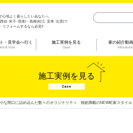
で心地よく暮らしたいあなたへ。
(西伯･米子･境港)・島根(松江･安来･出雲)で
・リフォームするなら必見!!
ト・見学会へ行く
施工実例を見る
家の紹介動
ent & Visit
Case
Introduct
施工実例を見る
Case
小な間口に詰め込んだ数々のオリジナリティ 独創満載のNEW町家スタイル