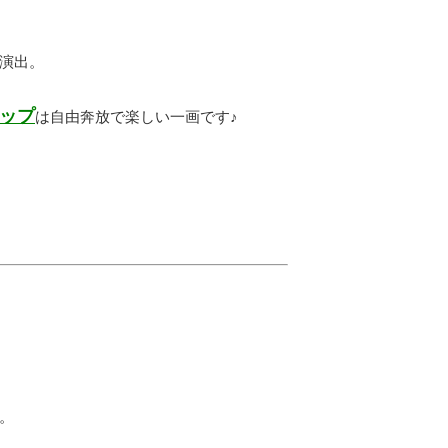
演出。
ップ
は自由奔放で楽しい一画です♪
。