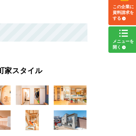
この企業に
資料請求
を
する
メニュー
を
開く
町家スタイル