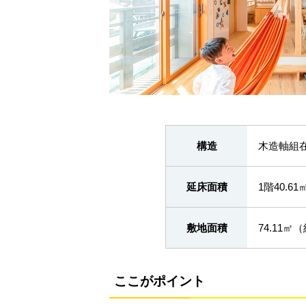
構造
木造軸組
延床面積
1階40.61
敷地面積
74.11㎡
ここがポイント