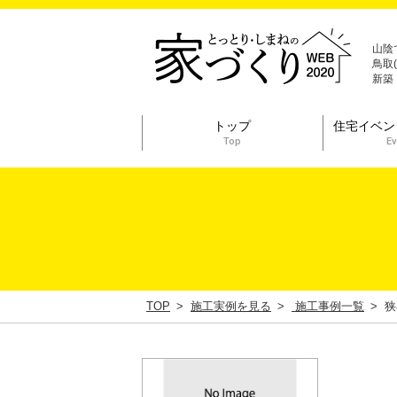
山陰
鳥取
新築
トップ
住宅イベン
Top
Ev
TOP
施工実例を見る
施工事例一覧
狭