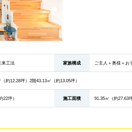
在来工法
家族構成
ご主人＋奥様＋お
㎡（約12.28坪）2階43.13㎡（約13.05坪）
（約22坪）
施工面積
91.35㎡（約27.63