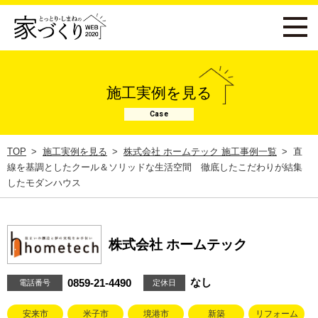
施工実例を見る
Case
TOP
施工実例を見る
株式会社 ホームテック 施工事例一覧
直
線を基調としたクール＆ソリッドな生活空間 徹底したこだわりが結集
したモダンハウス
株式会社 ホームテック
なし
0859-21-4490
電話番号
定休日
安来市
米子市
境港市
新築
リフォーム