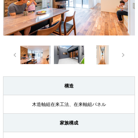
構造
木造軸組在来工法、在来軸組パネル
家族構成