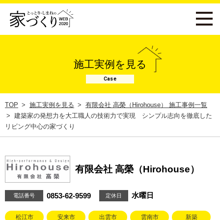
施工実例を見る
Case
TOP
施工実例を見る
有限会社 高榮（Hirohouse） 施工事例一覧
建築家の発想力を大工職人の技術力で実現 シンプル志向を徹底した
リビング中心の家づくり
有限会社 高榮（Hirohouse）
水曜日
0853-62-9599
電話番号
定休日
松江市
安来市
出雲市
雲南市
新築