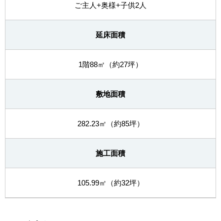
ご主人+奥様+子供2人
延床面積
1階88㎡（約27坪）
敷地面積
282.23㎡（約85坪）
施工面積
105.99㎡（約32坪）