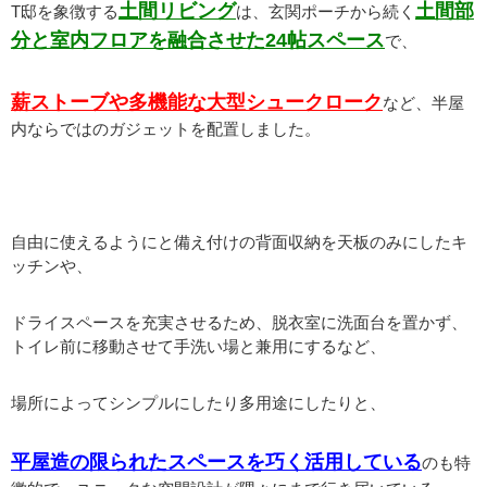
土間リビング
土間部
T邸を象徴する
は、玄関ポーチから続く
分と室内フロアを融合させた24帖スペース
で、
薪ストーブや多機能な大型シュークローク
など、半屋
内ならではのガジェットを配置しました。
自由に使えるようにと備え付けの背面収納を天板のみにしたキ
ッチンや、
ドライスペースを充実させるため、脱衣室に洗面台を置かず、
トイレ前に移動させて手洗い場と兼用にするなど、
場所によってシンプルにしたり多用途にしたりと、
平屋造の限られたスペースを巧く活用している
のも特