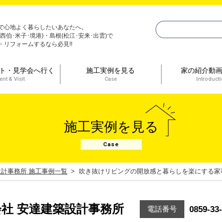
で心地よく暮らしたいあなたへ。
(西伯･米子･境港)・島根(松江･安来･出雲)で
・リフォームするなら必見!!
ト・見学会へ行く
施工実例を見る
家の紹介動
ent & Visit
Case
Introduct
施工実例を見る
Case
設計事務所 施工事例一覧
吹き抜けリビングの開放感と暮らしを楽にする家
社 安達建築設計事務所
0859-33
電話番号