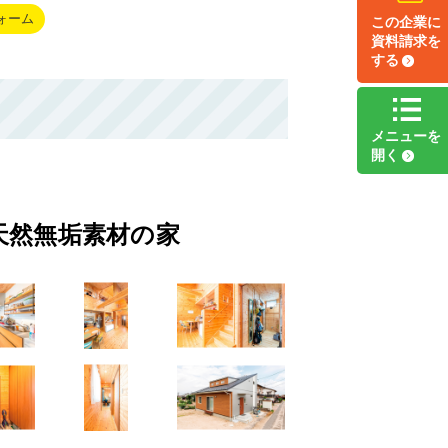
ォーム
この企業に
資料請求
を
する
メニュー
を
開く
天然無垢素材の家