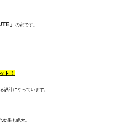
TE」
の家です。
ット！
る設計になっています。
光効果も絶大。