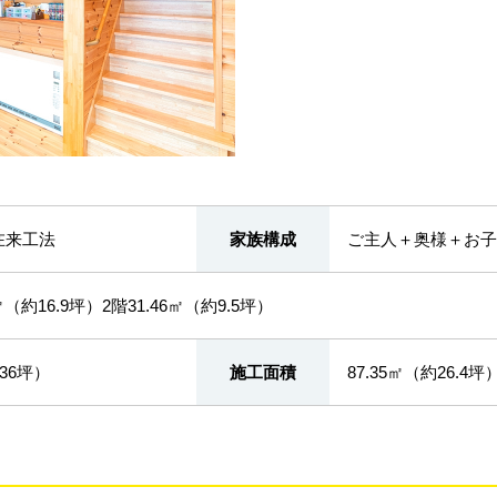
在来工法
家族構成
ご主人＋奥様＋お子
9㎡（約16.9坪）2階31.46㎡（約9.5坪）
36坪）
施工面積
87.35㎡（約26.4坪