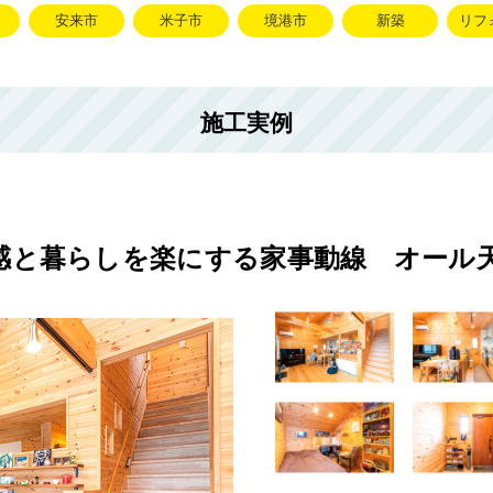
安来市
米子市
境港市
新築
リフ
施工実例
感と暮らしを楽にする家事動線 オール