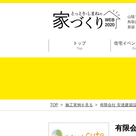
山陰
鳥取
新築
トップ
住宅イベン
Top
Ev
TOP
施工実例を見る
有限会社 安達建築
有限会