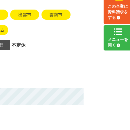
この企業に
資料請求
を
市
出雲市
雲南市
する
ーム
メニュー
を
日
不定休
開く