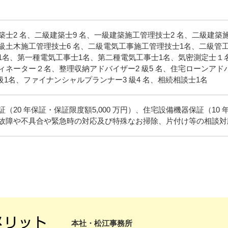
築士2 名、二級建築士9 名、一級建築施工管理技士2 名、二級建築
級土木施工管理技士6 名、二級電気工事施工管理技士1名、二級管工
1名、第一種電気工事士1名、第二種電気工事士1名、気密測定士１
ィネーター２名、整理収納アドバイザー2 級5 名、住宅ローンアド
 級1名、ファイナンシャルプランナー3 級4 名、相続相談士1名
証（20 年保証・保証限度額5,000 万円）、住宅設備機器保証（10 年
故障や不具合や緊急時の対応及び特殊なお掃除、片付け等の相談対
本社・松江事務所