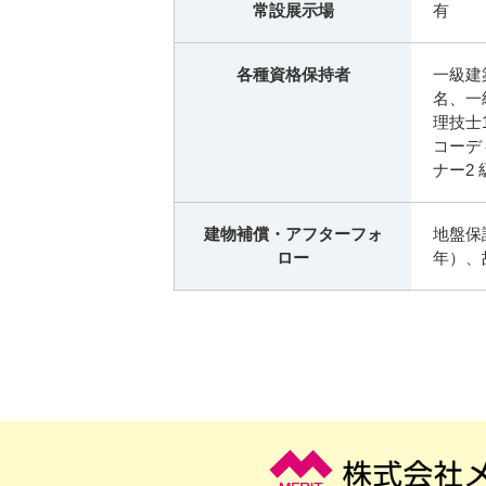
常設展示場
有
各種資格保持者
一級建
名、一
理技士
コーデ
ナー2
建物補償・アフターフォ
地盤保
ロー
年）、