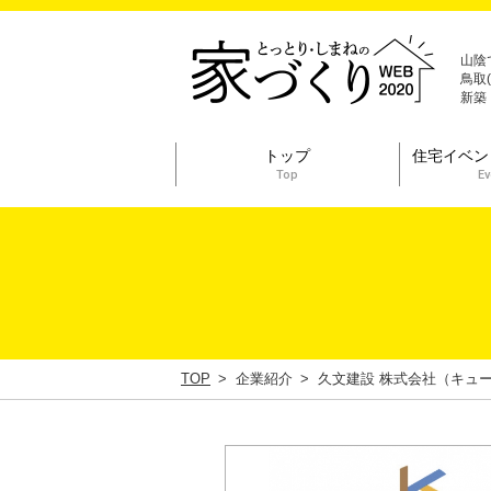
山陰
鳥取
新築
トップ
住宅イベン
Top
Ev
TOP
企業紹介
久文建設 株式会社（キュ