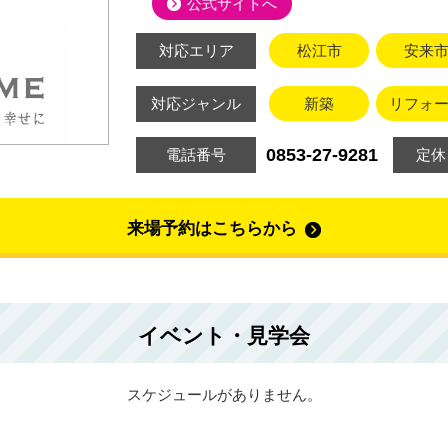
公式サイトへ
対応エリア
松江市
安来
対応ジャンル
新築
リフォ
0853-27-9281
電話番号
定休
来場予約はこちらから
イベント・見学会
スケジュールがありません。