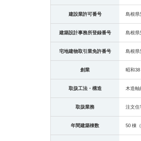
建設業許可番号
島根県
建築設計事務所登録番号
島根県知
宅地建物取引業免許番号
島根県知
創業
昭和38
取扱工法・構造
木造軸
取扱業務
注文住
年間建築棟数
50 