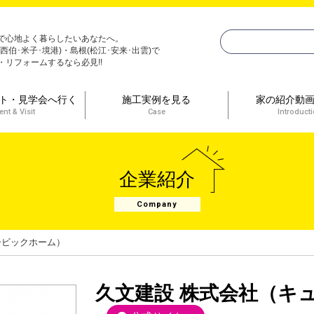
で心地よく暮らしたいあなたへ。
(西伯･米子･境港)・島根(松江･安来･出雲)で
・リフォームするなら必見!!
ト・見学会へ行く
施工実例を見る
家の紹介動
ent & Visit
Case
Introduct
企業紹介
Company
ービックホーム）
久文建設 株式会社（キ