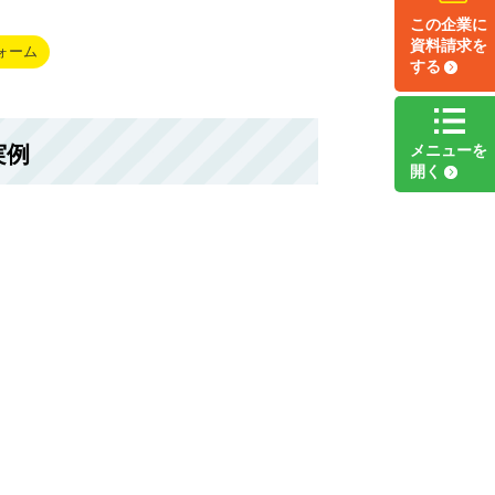
この企業に
資料請求
を
ォーム
する
実例
メニュー
を
開く