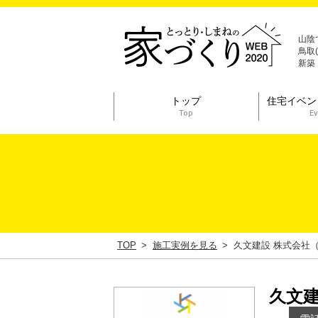
山陰
鳥取
新築
トップ
住宅イベン
Top
Ev
TOP
施工実例を見る
久文建設 株式会社
久文