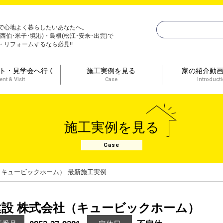
で心地よく暮らしたいあなたへ。
(西伯･米子･境港)・島根(松江･安来･出雲)で
・リフォームするなら必見!!
ト・見学会へ行く
施工実例を見る
家の紹介動
ent & Visit
Case
Introduct
施工実例を見る
Case
（キュービックホーム） 最新施工実例
建設 株式会社（キュービックホーム）