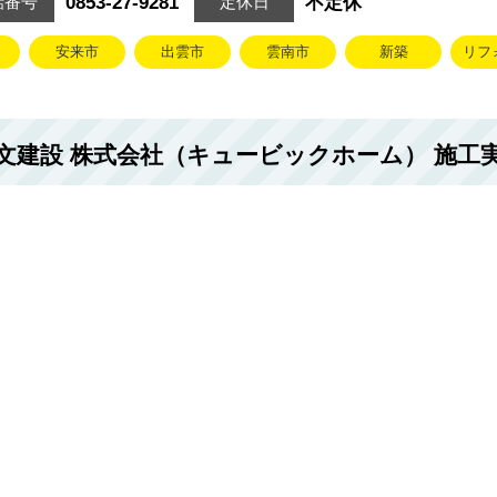
0853-27-9281
不定休
話番号
定休日
安来市
出雲市
雲南市
新築
リフ
文建設 株式会社（キュービックホーム） 施工