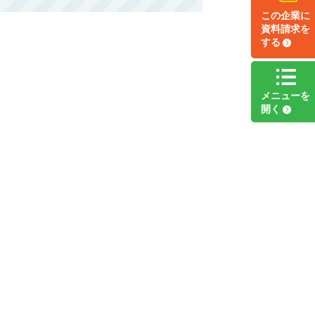
この企業に
資料請求
を
する
メニュー
を
開く