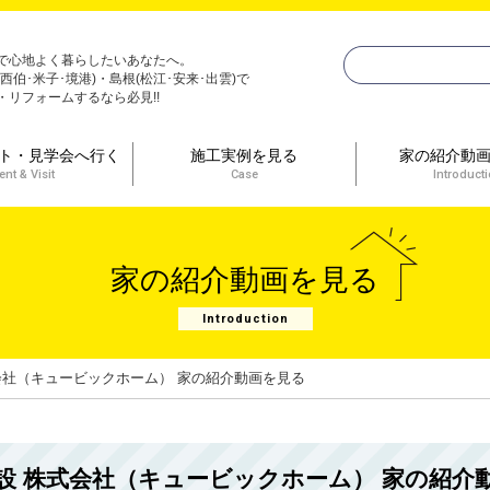
で心地よく暮らしたいあなたへ。
(西伯･米子･境港)・島根(松江･安来･出雲)で
・リフォームするなら必見!!
ト・見学会へ行く
施工実例を見る
家の紹介動
ent & Visit
Case
Introduct
家の紹介動画を見る
Introduction
会社（キュービックホーム） 家の紹介動画を見る
設 株式会社（キュービックホーム） 家の紹介