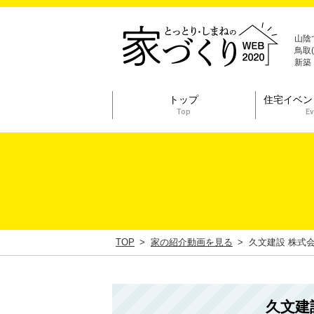
山陰
鳥取
新築
トップ
住宅イベン
Top
Ev
TOP
家の紹介動画を見る
久文建設 株式
久文建