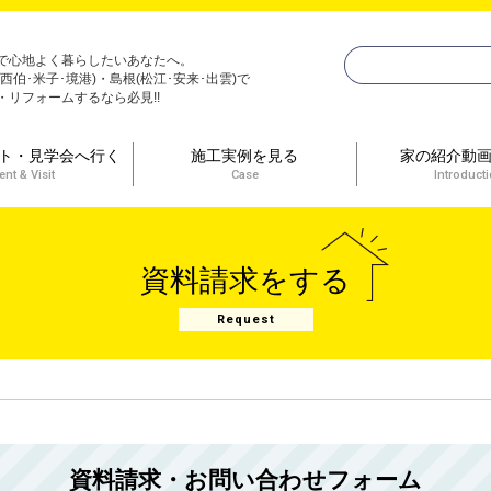
で心地よく暮らしたいあなたへ。
(西伯･米子･境港)・島根(松江･安来･出雲)で
・リフォームするなら必見!!
ト・見学会へ行く
施工実例を見る
家の紹介動
ent & Visit
Case
Introduct
資料請求をする
Request
資料請求・お問い合わせフォーム