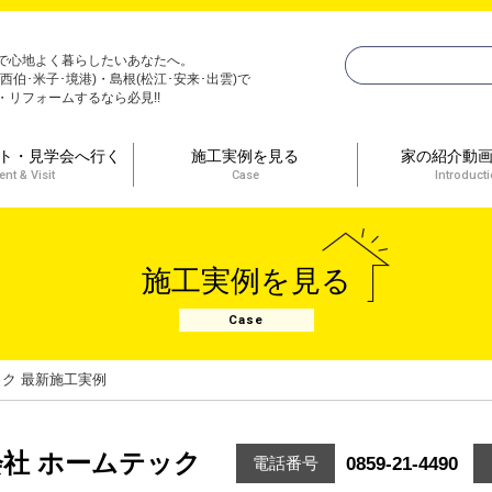
で心地よく暮らしたいあなたへ。
(西伯･米子･境港)・島根(松江･安来･出雲)で
・リフォームするなら必見!!
ト・見学会へ行く
施工実例を見る
家の紹介動
ent & Visit
Case
Introduct
施工実例を見る
Case
ック 最新施工実例
社 ホームテック
0859-21-4490
電話番号