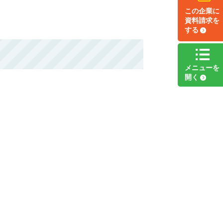
この企業に
資料請求
を
する
メニュー
を
開く