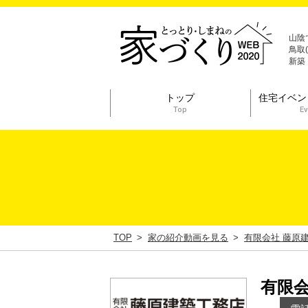
山陰
鳥取
新築
トップ
住宅イベン
Top
Ev
TOP
家の紹介動画を見る
有限会社 藤原
有限会