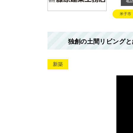
電
米子市
独創の土間リビングと
新築