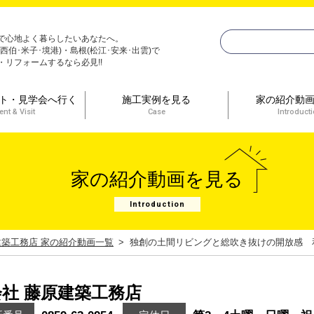
で心地よく暮らしたいあなたへ。
(西伯･米子･境港)・島根(松江･安来･出雲)で
・リフォームするなら必見!!
ト・見学会へ行く
施工実例を見る
家の紹介動
ent & Visit
Case
Introduct
家の紹介動画を見る
Introduction
建築工務店 家の紹介動画一覧
独創の土間リビングと総吹き抜けの開放感 
社 藤原建築工務店