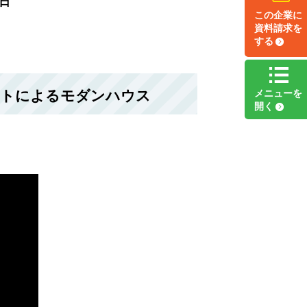
日
この企業に
資料請求
を
する
ストによるモダンハウス
メニュー
を
開く