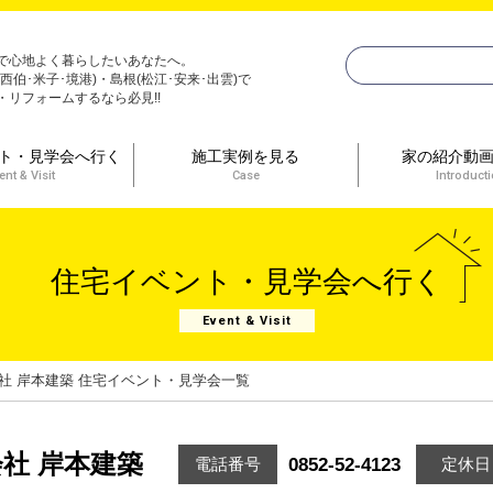
で心地よく暮らしたいあなたへ。
(西伯･米子･境港)・島根(松江･安来･出雲)で
・リフォームするなら必見!!
ト・見学会へ行く
施工実例を見る
家の紹介動
ent & Visit
Case
Introduct
住宅イベント・見学会へ行く
Event & Visit
社 岸本建築 住宅イベント・見学会一覧
社 岸本建築
0852-52-4123
電話番号
定休日