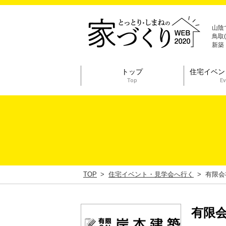
山陰
鳥取
新築
トップ
住宅イベン
Top
Ev
TOP
住宅イベント・見学会へ行く
有限会
有限会