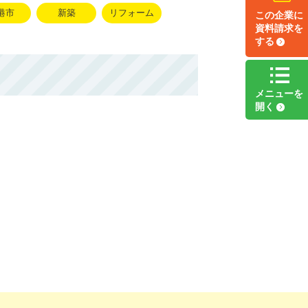
港市
新築
リフォーム
この企業に
資料請求
を
する
メニュー
を
開く