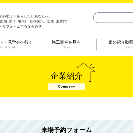
で心地よく暮らしたいあなたへ。
(西伯･米子･境港)・島根(松江･安来･出雲)で
・リフォームするなら必見!!
ト・見学会へ行く
施工実例を見る
家の紹介動
ent & Visit
Case
Introduct
企業紹介
Company
来場予約フォーム