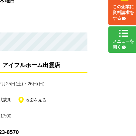
3木曜日
この企業に
資料請求
を
する
メニュー
を
開く
』アイフルホーム出雲店
2月25日(土)・26日(日)
武志町
地図を見る
17:00
23-8570