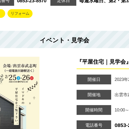
0853-23-8570
毎週水曜日、第2・第
話番号
定休日
リフォーム
イベント・見学会
『平屋住宅｜見学会
開催日
2023年
開催地
出雲市
開催時間
10:00～
0853-
電話番号