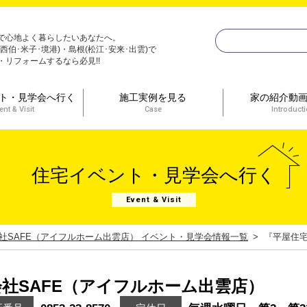
で心地よく暮らしたいあなたへ。
(西伯･米子･境港)・島根(松江･安来･出雲)で
・リフォームするなら必見!!
ト・見学会へ行く
施工実例を見る
家の紹介動
ent & Visit
Case
Introduct
住宅イベント・見学会へ行く
Event & Visit
社SAFE（アイフルホーム出雲店） イベント・見学会情報一覧
『平屋住
社SAFE（アイフルホーム出雲店）