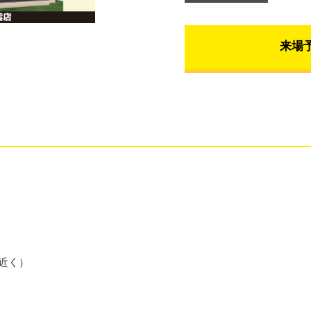
来場
近く）