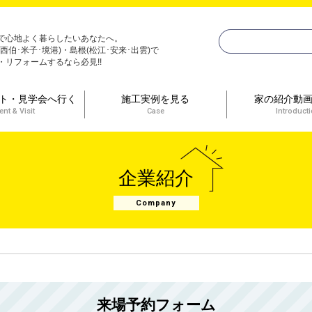
で心地よく暮らしたいあなたへ。
(西伯･米子･境港)・島根(松江･安来･出雲)で
・リフォームするなら必見!!
ト・見学会へ行く
施工実例を見る
家の紹介動
ent & Visit
Case
Introduct
企業紹介
Company
来場予約フォーム